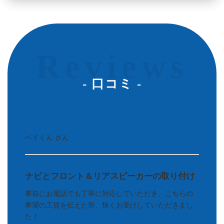
Reviews
- 口コミ -
ベイくん さん
ナビとフロント＆リアスピーカーの取り付け
事前にお電話でも丁寧に対応していただき、こちらの
希望の工賃を伝えた所、快くお受けしていただきまし
た！