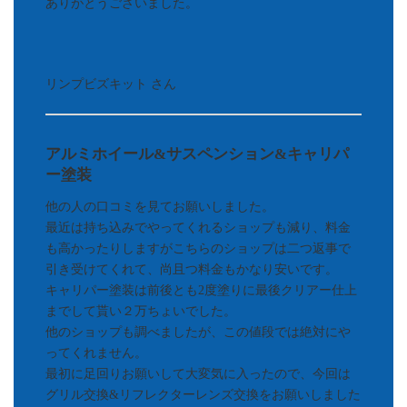
ありがとうございました。
リンプビズキット さん
アルミホイール&サスペンション&キャリパ
ー塗装
他の人の口コミを見てお願いしました。
最近は持ち込みでやってくれるショップも減り、料金
も高かったりしますがこちらのショップは二つ返事で
引き受けてくれて、尚且つ料金もかなり安いです。
キャリパー塗装は前後とも2度塗りに最後クリアー仕上
までして貰い２万ちょいでした。
他のショップも調べましたが、この値段では絶対にや
ってくれません。
最初に足回りお願いして大変気に入ったので、今回は
グリル交換&リフレクターレンズ交換をお願いしました