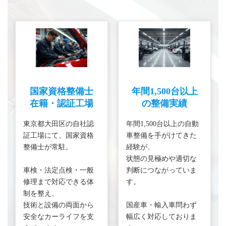
国家資格整備士
年間1,500台以上
在籍・認証工場
の整備実績
東京都大田区の自社認
年間1,500台以上の自動
証工場にて、国家資格
車整備を手がけてきた
整備士が常駐。
経験が、
状態の見極めや適切な
車検・法定点検・一般
判断につながっていま
修理まで対応できる体
す。
制を整え、
技術と設備の両面から
国産車・輸入車問わず
安全なカーライフを支
幅広く対応しておりま