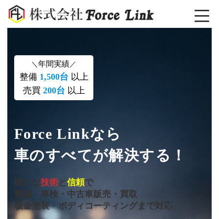
コ
ナ
ン
ビ
テ
ゲ
ン
ー
ツ
シ
へ
ョ
ス
ン
年間実績
＼
／
キ
に
ッ
移
整備
1,500台
以上
プ
動
売買
200台
以上
Force Linkなら
車のすべてが解決する！
確かな
技術
と
信頼
で
整備・車検・中古車販売・買取
板金塗装・ボディコーティングまで対応