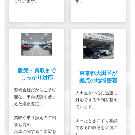
えています。
す。
販売・買取まで
東京都大田区が
しっかり対応
拠点の地域密着
整備会社だからこそ可
大田区を中心に迅速に
能な、車両状態を踏ま
対応できる体制を整え
えた適正査定。
ています。
買取や乗り換えのご相
困ったときにすぐ相談
談も含め、
できる距離感を大切に
お車に関するご要望を
し、