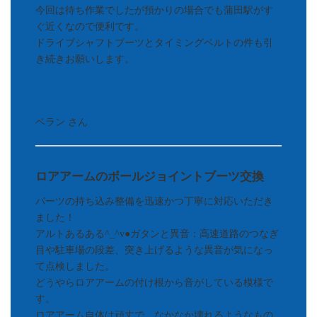
今回は待ち作業でしたが預かりの場合でも蒲田駅がす
ぐ近くなので便利です。
ドライブシャフトブーツとタイミングベルトの件も引
き続きお願いします。
ベラン さん
ロアアームのボールジョイントブーツ交換
パーツの持ち込み整備を迅速かつ丁寧に対応いただき
ました！
アルトあるある^_^v●ガタンと異音：高速道路のつなぎ
目や駐車場の段差、突き上げるような異音が気になっ
て点検しました。
どうやらロアアームの付け根から音がしている模様で
す。
ロアアーム自体は頑丈で、なかなか壊れるようなもの