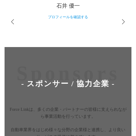
石井 優一
プロフィールを確認する
Sponsors
-
スポンサー / 協力企業
-
Force Linkは、多くの企業・パートナーの皆様に支えられなが
ら事業活動を行っています。
自動車業界をはじめ様々な分野の企業様と連携し、より良い